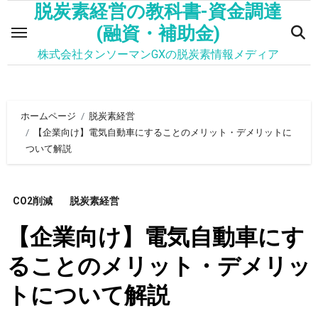
脱炭素経営の教科書-資金調達
内
容
(融資・補助金)
を
株式会社タンソーマンGXの脱炭素情報メディア
ス
キ
ッ
ホームページ
脱炭素経営
プ
【企業向け】電気自動車にすることのメリット・デメリットに
ついて解説
CO2削減
脱炭素経営
【企業向け】電気自動車にす
ることのメリット・デメリッ
トについて解説