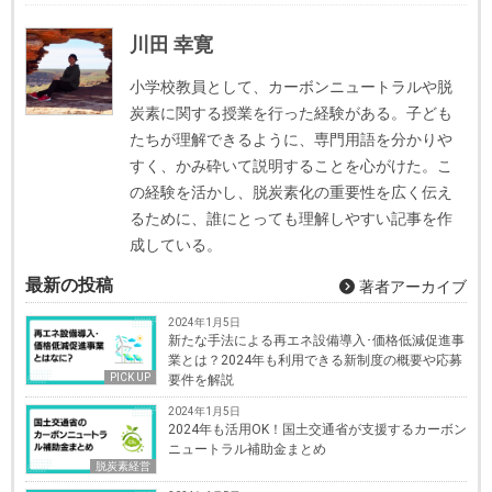
川田 幸寛
小学校教員として、カーボンニュートラルや脱
炭素に関する授業を行った経験がある。子ども
たちが理解できるように、専門用語を分かりや
すく、かみ砕いて説明することを心がけた。こ
の経験を活かし、脱炭素化の重要性を広く伝え
るために、誰にとっても理解しやすい記事を作
成している。
最新の投稿
著者アーカイブ
2024年1月5日
新たな手法による再エネ設備導入･価格低減促進事
業とは？2024年も利用できる新制度の概要や応募
PICK UP
要件を解説
2024年1月5日
2024年も活用OK！国土交通省が支援するカーボン
ニュートラル補助金まとめ
脱炭素経営