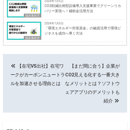
2024年1月5日
CO2削減比例型設備導入支援事業でグリーンリカ
バリー実現へ！補助金活用方法
脱炭素経営
2024年1月5日
「環境エネルギー対策資金」の融資活用で環境ビ
ジネスを成功へ導く方法
脱炭素経営
投
【在宅VS出社】在宅ワ
【まだ間に合う】企業が
稿
ークがカーボンニュートラ
CO2見える化する一番大き
ナ
ルを加速させる理由とは
なメリットとは？ソフトウ
ェアアプリのデメリットも
ビ
紹介
ゲ
ー