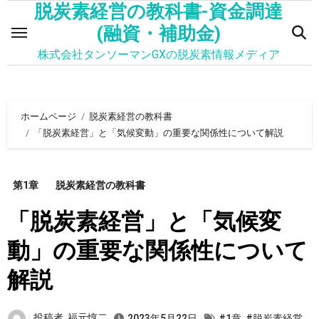
脱炭素経営の教科書-資金調達
内
容
(融資・補助金)
を
株式会社タンソーマンGXの脱炭素情報メディア
ス
キ
ッ
ホームページ
脱炭素経営の教科書
プ
「脱炭素経営」と「気候変動」の重要な関係性について解説
第1章
脱炭素経営の教科書
「脱炭素経営」と「気候変
動」の重要な関係性について
解説
投稿者
福元惇二
2023年5月22日
#1章
,
#脱炭素経営