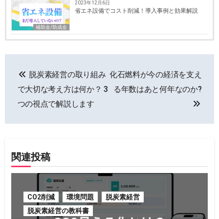
2023年12月6日
省エネ設備でコスト削減！導入事例と効果解説
補助金/助成金
投
脱炭素経営の取り組み
化石燃料が今の経済を支え
稿
で大切な考え方は何か？ 3
る年数はあと何年なのか?
ナ
つの視点で解説します
ビ
ゲ
関連投稿
ー
シ
CO2削減
環境問題
脱炭素経営
ョ
脱炭素経営の教科書