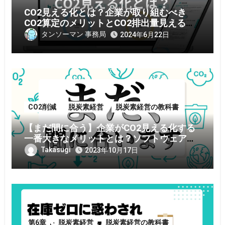
ン
CO2見える化とは？企業が取り組むべき
CO2算定のメリットとCO2排出量見える化
ツールも紹介！
タンソーマン 事務局
2024年6月22日
CO2削減
脱炭素経営
脱炭素経営の教科書
【まだ間に合う】企業がCO2見える化する
一番大きなメリットとは？ソフトウェアア
プリのデメリットも紹介
Takasugi
2023年10月17日
第6章
脱炭素経営
脱炭素経営の教科書