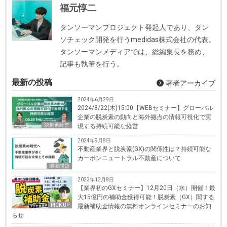
福元惇二
タンソーマンプロジェクト発起人であり、タン
ソチェック開発を行うmedidas株式会社の代表。
タンソーマンメディアでは、総編集長を務め、
記事も執筆を行う。
最新の投稿
著者アーカイブ
2024年6月29日
2024/8/22(木)15:00【WEBセミナー】グローバル
企業の脱炭素の動向と海外拠点の情報可視化で実
脱炭素経営
現する持続可能な経営
2024年9月8日
不動産業界と脱炭素(GX)の関係性は？持続可能な
カーボンニュートラル不動産について
環境問題
2023年12月8日
【業界初のGXセミナー】12月20日（水）開催！最
大15億円の補助金獲得可能！脱炭素（GX）関する
PICK UP
最新補助金情報の無料オンラインセミナーのお知
らせ