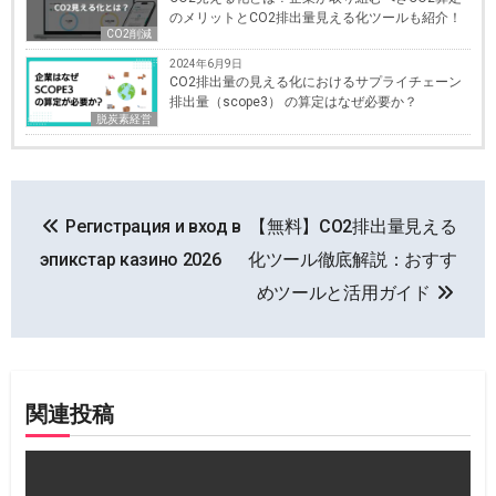
のメリットとCO2排出量見える化ツールも紹介！
CO2削減
2024年6月9日
CO2排出量の見える化におけるサプライチェーン
排出量（scope3） の算定はなぜ必要か？
脱炭素経営
投
Регистрация и вход в
【無料】CO2排出量見える
稿
эпикстар казино 2026
化ツール徹底解説：おすす
ナ
めツールと活用ガイド
ビ
ゲ
関連投稿
ー
シ