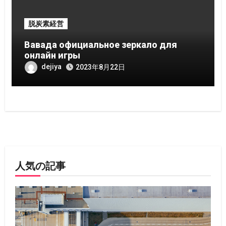
脱炭素経営
Вавада официальное зеркало для
онлайн игры
dejiya
2023年8月22日
人気の記事