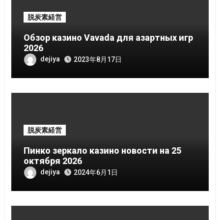
ョ
脱炭素経営
ン
Обзор казино Vavada для азартных игр
2026
dejiya
2023年8月17日
脱炭素経営
Пинко зеркало казино новости на 25
октября 2026
dejiya
2024年6月1日