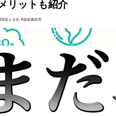
メリットも紹介
CO2見える化
,
#脱炭素経営