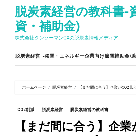
内
脱炭素経営の教科書-
容
を
資・補助金)
ス
キ
株式会社タンソーマンGXの脱炭素情報メディア
ッ
プ
脱炭素経営
発電・エネルギー
企業向け節電
補助金/
ホームページ
脱炭素経営
【まだ間に合う】企業がCO2
CO2削減
脱炭素経営
脱炭素経営の教科書
【まだ間に合う】企業