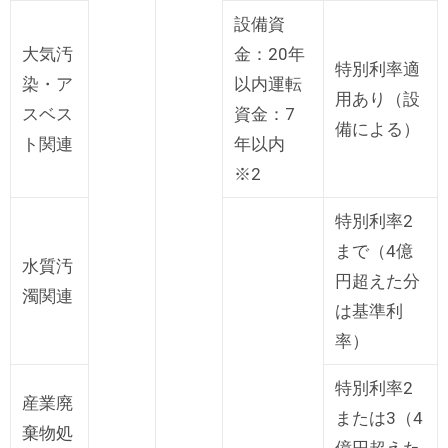
設備資
大気汚
金：20年
特別利率適
染・ア
以内運転
用あり（設
スベス
資金：7
備による）
ト関連
年以内
※2
特別利率2
まで（4億
水質汚
円超えた分
濁関連
は基準利
率）
特別利率2
産業廃
または3（4
棄物処
億円超えた