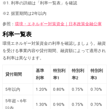
※1. 利率の詳細は「利率一覧表」を確認
※2. 据置期間は2年以内
参照：
環境・エネルギー対策資金｜日本政策金融公庫
利率一覧表
環境エネルギー対策資金の利率を確認しましょう。融資
を受ける事業内容や貸付期間、融資額によって適用され
る利率は異なります。
基準
特別利
特別利
特別利
貸付期間
利率
率1
率2
率3
5年以内
1.20%
0.80%
0.75%
0.70%
5年超～6年
1.30%
0.90%
0.75%
0.70%
以内