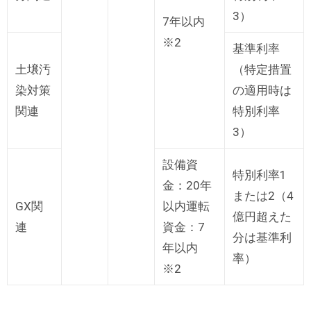
3）
7年以内
※2
基準利率
土壌汚
（特定措置
染対策
の適用時は
関連
特別利率
3）
設備資
特別利率1
金：20年
または2（4
GX関
以内運転
億円超えた
連
資金：7
分は基準利
年以内
率）
※2