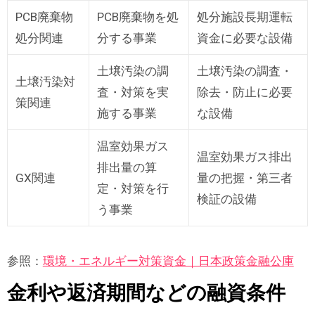
PCB廃棄物
PCB廃棄物を処
処分施設長期運転
処分関連
分する事業
資金に必要な設備
土壌汚染の調
土壌汚染の調査・
土壌汚染対
査・対策を実
除去・防止に必要
策関連
施する事業
な設備
温室効果ガス
温室効果ガス排出
排出量の算
GX関連
量の把握・第三者
定・対策を行
検証の設備
う事業
参照：
環境・エネルギー対策資金｜日本政策金融公庫
金利や返済期間などの融資条件