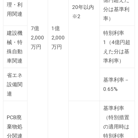
理・利
20年以内
分は基準利
用関連
※2
率）
7億
1億
建設機
特別利率
2,000
2,000
械・特
1（4億円超
万円
万円
殊自動
えた分は基
車関連
準利率）
省エネ
基準利率－
設備関
0.65%
連
基準利率
PCB廃
（特別措置
棄物処
の適用時は
分関連
特別利率