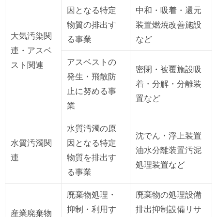
因となる特定
中和・吸着・還元
物質の排出す
装置燃焼改善施設
大気汚染関
る事業
など
連・アスベ
アスベストの
スト関連
密閉・被覆施設吸
発生・飛散防
着・分解・分離装
止に努める事
置など
業
水質汚濁の原
沈でん・浮上装置
水質汚濁関
因となる特定
油水分離装置汚泥
連
物質を排出す
処理装置など
る事業
廃棄物処理・
廃棄物の処理設備
抑制・利用す
排出抑制設備リサ
産業廃棄物