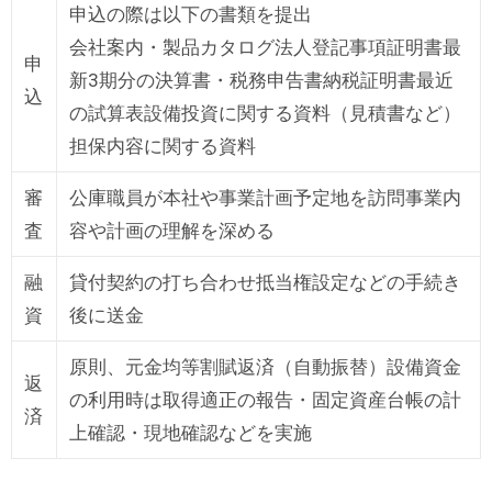
申込の際は以下の書類を提出
会社案内・製品カタログ法人登記事項証明書最
申
新3期分の決算書・税務申告書納税証明書最近
込
の試算表設備投資に関する資料（見積書など）
担保内容に関する資料
審
公庫職員が本社や事業計画予定地を訪問事業内
査
容や計画の理解を深める
融
貸付契約の打ち合わせ抵当権設定などの手続き
資
後に送金
原則、元金均等割賦返済（自動振替）設備資金
返
の利用時は取得適正の報告・固定資産台帳の計
済
上確認・現地確認などを実施