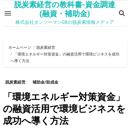
脱炭素経営の教科書-資金調達
内
容
(融資・補助金)
を
株式会社タンソーマンGXの脱炭素情報メディア
ス
キ
ッ
ホームページ
脱炭素経営
プ
「環境エネルギー対策資金」の融資活用で環境ビジネスを成功
へ導く方法
脱炭素経営
補助金/助成金
「環境エネルギー対策資金」
の融資活用で環境ビジネスを
成功へ導く方法