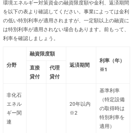
環境エネルギー対策資金の融資限度額や金利、返済期間
を以下の表より確認してください。事業によっては金利
の低い特別利率が適用されますが、一定額以上の融資に
は特別利率が適用されない場合もあります。前もって、
利率を確認しましょう。
融資限度額
利率（年）
分野
返済期間
直接
代理
※1
貸付
貸付
基準利率
非化石
（特定設備
エネル
20年以内
の取得時は
ギー関
※2
特別利率を
連
適用）